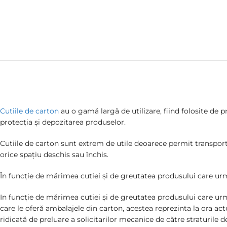
Cutiile de carton
au o gamă largă de utilizare, fiind folosite de 
protecția și depozitarea produselor.
Cutiile de carton sunt extrem de utile deoarece permit transportul
orice spațiu deschis sau închis.
În funcție de mărimea cutiei și de greutatea produsului care urmea
In funcție de mărimea cutiei și de greutatea produsului care urme
care le oferă ambalajele din carton, acestea reprezinta la ora a
ridicată de preluare a solicitarilor mecanice de către straturile d