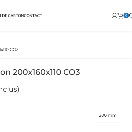
I DE CARTON
CONTACT
0
0x110 CO3
ton 200x160x110 CO3
nclus)
200 mm