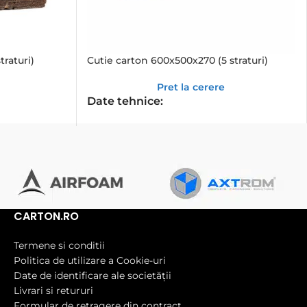
traturi)
Cutie carton 600x500x270 (5 straturi)
Pret la cerere
Date tehnice:
CARTON.RO
Termene si conditii
Politica de utilizare a Cookie-uri
Date de identificare ale societății
Livrari si retururi
Formular de retragere din contract