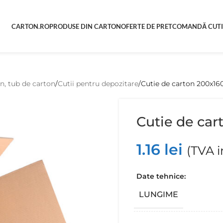
CARTON.RO
PRODUSE DIN CARTON
OFERTE DE PRET
COMANDĂ CUTI
on, tub de carton
Cutii pentru depozitare
Cutie de carton 200x16
Cutie de car
1.16
lei
(TVA i
Date tehnice:
LUNGIME