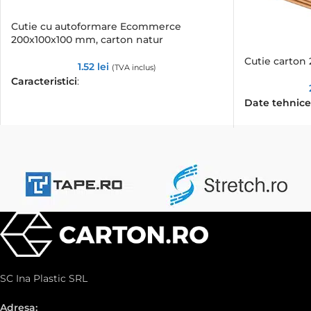
Cutie cu autoformare Ecommerce
200x100x100 mm, carton natur
Cutie carton
1.52
lei
(TVA inclus)
Caracteristici
:
Date tehnice
SC Ina Plastic SRL
Adresa: