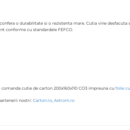
ii confera o durabilitate si o rezistenta mare. Cutia vine desfacu
sunt conforme cu standardele FEFCO.
ine, comanda cutie de carton 200x160x110 CO3 impreuna cu
folie c
artenerii nostri:
Carton.ro
,
Axtrom.ro