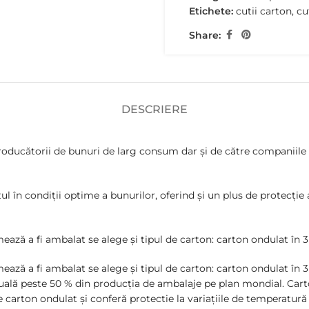
Etichete:
cutii carton
,
cu
Share:
DESCRIERE
producătorii de bunuri de larg consum dar și de către companiile 
 în condiții optime a bunurilor, oferind și un plus de protecție ac
ză a fi ambalat se alege și tipul de carton: carton ondulat în 3 s
ază a fi ambalat se alege și tipul de carton: carton ondulat în 3
ctuală peste 50 % din producția de ambalaje pe plan mondial. Car
e carton ondulat și conferă protectie la variațiile de temperatură d