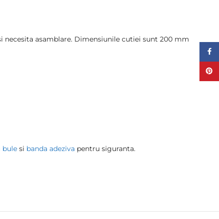
ta si necesita asamblare. Dimensiunile cutiei sunt 200 mm
Face
Pinte
u bule
si
banda adeziva
pentru siguranta.