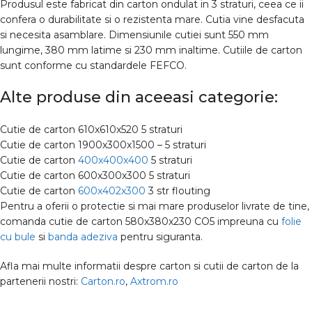
Produsul este fabricat din carton ondulat in 3 straturi, ceea ce ii
confera o durabilitate si o rezistenta mare. Cutia vine desfacuta
si necesita asamblare. Dimensiunile cutiei sunt 550 mm
lungime, 380 mm latime si 230 mm inaltime. Cutiile de carton
sunt conforme cu standardele FEFCO.
Alte produse din aceeasi categorie:
Cutie de carton 610x610x520 5 straturi
Cutie de carton 1900x300x1500 – 5 straturi
Cutie de carton
400x400x400
5 straturi
Cutie de carton 600x300x300 5 straturi
Cutie de carton
600x402x300
3 str flouting
Pentru a oferii o protectie si mai mare produselor livrate de tine,
comanda cutie de carton 580x380x230 CO5 impreuna cu
folie
cu bule
si
banda adeziva
pentru siguranta.
Afla mai multe informatii despre carton si cutii de carton de la
partenerii nostri:
Carton.ro
,
Axtrom.ro