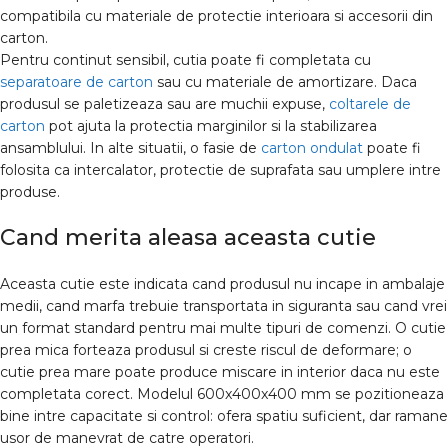
compatibila cu materiale de protectie interioara si accesorii din
carton.
Pentru continut sensibil, cutia poate fi completata cu
separatoare de carton
sau cu materiale de amortizare. Daca
produsul se paletizeaza sau are muchii expuse,
coltarele de
carton
pot ajuta la protectia marginilor si la stabilizarea
ansamblului. In alte situatii, o fasie de
carton ondulat
poate fi
folosita ca intercalator, protectie de suprafata sau umplere intre
produse.
Cand merita aleasa aceasta cutie
Aceasta cutie este indicata cand produsul nu incape in ambalaje
medii, cand marfa trebuie transportata in siguranta sau cand vrei
un format standard pentru mai multe tipuri de comenzi. O cutie
prea mica forteaza produsul si creste riscul de deformare; o
cutie prea mare poate produce miscare in interior daca nu este
completata corect. Modelul 600x400x400 mm se pozitioneaza
bine intre capacitate si control: ofera spatiu suficient, dar ramane
usor de manevrat de catre operatori.