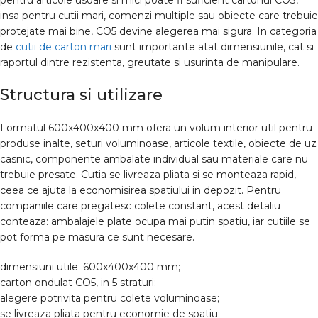
pentru articole usoare si mici poate fi suficient cartonul CO3,
insa pentru cutii mari, comenzi multiple sau obiecte care trebuie
protejate mai bine, CO5 devine alegerea mai sigura. In categoria
de
cutii de carton mari
sunt importante atat dimensiunile, cat si
raportul dintre rezistenta, greutate si usurinta de manipulare.
Structura si utilizare
Formatul 600x400x400 mm ofera un volum interior util pentru
produse inalte, seturi voluminoase, articole textile, obiecte de uz
casnic, componente ambalate individual sau materiale care nu
trebuie presate. Cutia se livreaza pliata si se monteaza rapid,
ceea ce ajuta la economisirea spatiului in depozit. Pentru
companiile care pregatesc colete constant, acest detaliu
conteaza: ambalajele plate ocupa mai putin spatiu, iar cutiile se
pot forma pe masura ce sunt necesare.
dimensiuni utile: 600x400x400 mm;
carton ondulat CO5, in 5 straturi;
alegere potrivita pentru colete voluminoase;
se livreaza pliata pentru economie de spatiu;