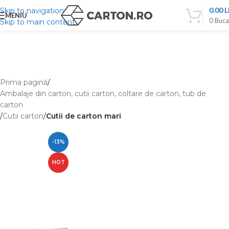
0.00
L
Skip to navigation
MENIU
0
Buca
Skip to main content
Prima pagină
Ambalaje din carton, cutii carton, coltare de carton, tub de
carton
Cutii carton
Cutii de carton mari
-13%
HOT