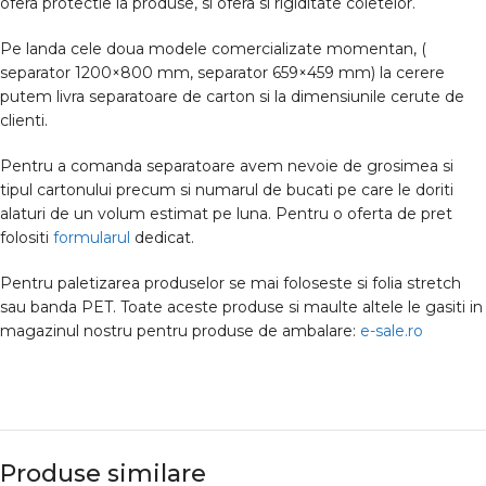
ofera protectie la produse, si ofera si rigiditate coletelor.
Pe landa cele doua modele comercializate momentan, (
separator 1200×800 mm, separator 659×459 mm) la cerere
putem livra separatoare de carton si la dimensiunile cerute de
clienti.
Pentru a comanda separatoare avem nevoie de grosimea si
tipul cartonului precum si numarul de bucati pe care le doriti
alaturi de un volum estimat pe luna. Pentru o oferta de pret
folositi
formularul
dedicat.
Pentru paletizarea produselor se mai foloseste si folia stretch
sau banda PET. Toate aceste produse si maulte altele le gasiti in
magazinul nostru pentru produse de ambalare:
e-sale.ro
Produse similare