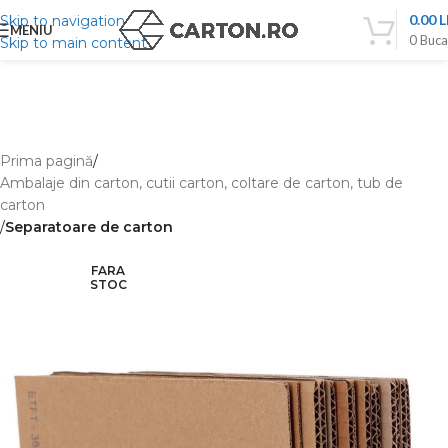
0.00
L
Skip to navigation
MENIU
0
Buca
Skip to main content
Prima pagină
Ambalaje din carton, cutii carton, coltare de carton, tub de
carton
Separatoare de carton
FARA
STOC