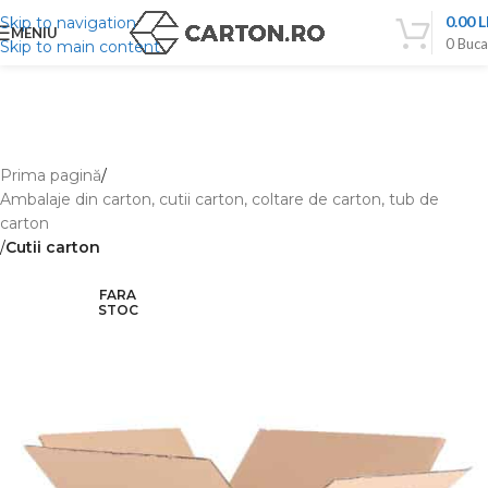
0.00
L
Skip to navigation
MENIU
0
Buca
Skip to main content
Prima pagină
Ambalaje din carton, cutii carton, coltare de carton, tub de
carton
Cutii carton
FARA
STOC