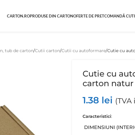
CARTON.RO
PRODUSE DIN CARTON
OFERTE DE PRET
COMANDĂ CUTI
on, tub de carton
Cutii carton
Cutii cu autoformare
Cutie cu aut
Cutie cu au
carton natur
1.38
lei
(TVA 
Caracteristici
:
DIMENSIUNI (INTER