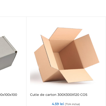
00x100x100
Cutie de carton 300X300X120 CO5
4.59
lei
(TVA inclus)