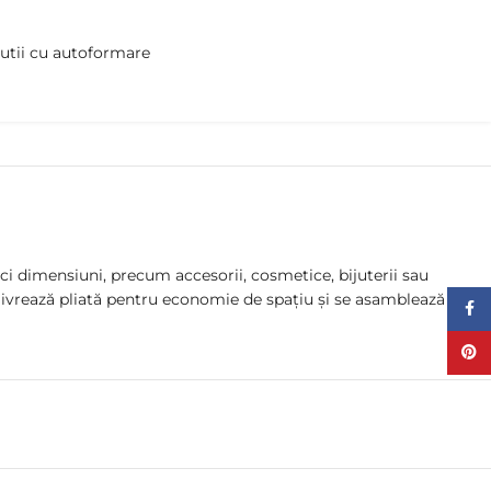
utii cu autoformare
 dimensiuni, precum accesorii, cosmetice, bijuterii sau
 livrează pliată pentru economie de spațiu și se asamblează rapid,
Face
Pinte