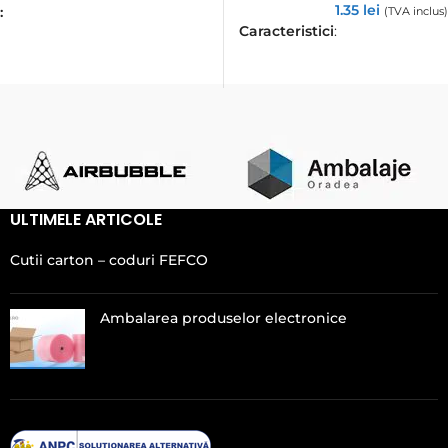
1.35
lei
:
(TVA inclus)
Caracteristici
:
ULTIMELE ARTICOLE
Cutii carton – coduri FEFCO
Ambalarea produselor electronice