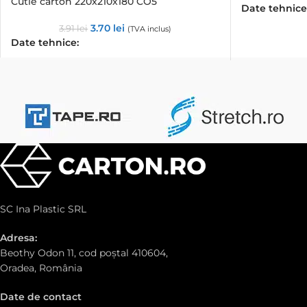
Cutie carton 220x210x180 CO5
Date tehnice
3.70
lei
3.91
lei
(TVA inclus)
Date tehnice:
SC Ina Plastic SRL
Adresa:
Beothy Odon 11, cod poștal 410604,
Oradea, România
Date de contact