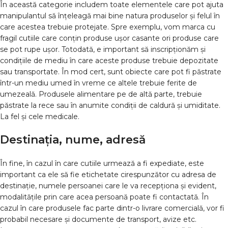
În această categorie includem toate elementele care pot ajuta
manipulantul să înțeleagă mai bine natura produselor și felul în
care acestea trebuie protejate. Spre exemplu, vom marca cu
fragil
cutiile care conțin produse ușor casante ori produse care
se pot rupe ușor. Totodată, e important să inscripționăm și
condițiile de mediu în care aceste produse trebuie depozitate
sau transportate. În mod cert, sunt obiecte care pot fi păstrate
într-un mediu umed în vreme ce altele trebuie ferite de
umezeală. Produsele alimentare pe de altă parte, trebuie
păstrate la rece sau în anumite condiții de caldură și umiditate.
La fel și cele medicale.
Destinația, nume, adresă
În fine, în cazul în care cutiile urmează a fi expediate, este
important ca ele să fie etichetate cirespunzător cu adresa de
destinație, numele persoanei care le va recepționa și evident,
modalitățile prin care acea persoană poate fi contactată. În
cazul în care produsele fac parte dintr-o livrare comercială, vor fi
probabil necesare și documente de transport, avize etc.