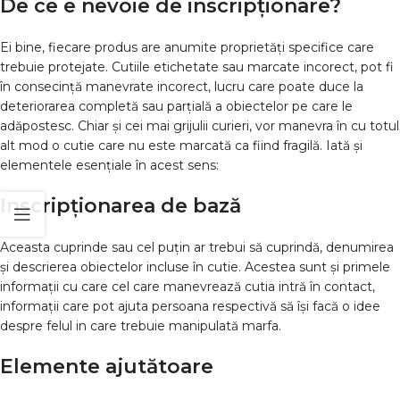
De ce e nevoie de inscripționare?
Ei bine, fiecare produs are anumite proprietăți specifice care
trebuie protejate. Cutiile etichetate sau marcate incorect, pot fi
în consecință manevrate incorect, lucru care poate duce la
deteriorarea completă sau parțială a obiectelor pe care le
adăpostesc. Chiar și cei mai grijulii curieri, vor manevra în cu totul
alt mod o cutie care nu este marcată ca fiind fragilă. Iată și
elementele esențiale în acest sens:
Inscripționarea de bază
Aceasta cuprinde sau cel puțin ar trebui să cuprindă, denumirea
și descrierea obiectelor incluse în cutie. Acestea sunt și primele
informații cu care cel care manevrează cutia intră în contact,
informații care pot ajuta persoana respectivă să își facă o idee
despre felul in care trebuie manipulată marfa.
Elemente ajutătoare