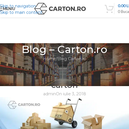
0.00
L
Skip to navigation
MENIU
0
Buca
Skip to main content
Blog – Carton.ro
Home
Blog Carton.ro
BLOG CARTON.RO
Inscriptionarea cutiilor de
carton
admin
On iulie 3, 2018